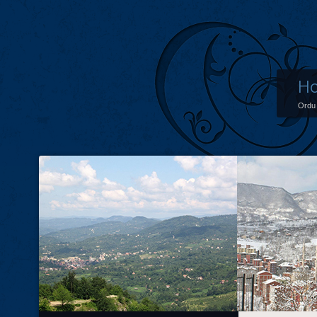
Ho
Ordu